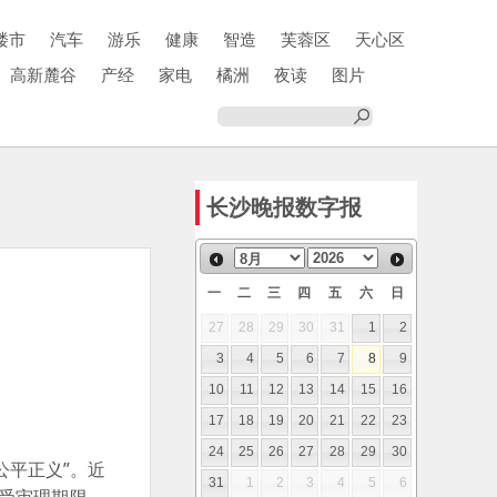
楼市
汽车
游乐
健康
智造
芙蓉区
天心区
高新麓谷
产经
家电
橘洲
夜读
图片
长沙晚报数字报
一
二
三
四
五
六
日
27
28
29
30
31
1
2
3
4
5
6
7
8
9
10
11
12
13
14
15
16
17
18
19
20
21
22
23
24
25
26
27
28
29
30
公平正义”。近
31
1
2
3
4
5
6