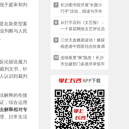
现于庭审和判
长沙图书馆开展“长图小
7
巧手”活动，阅读与手作
赋能少儿暑期成长
从打字店到《文艺报》：
8
是在新类型案
一个基层网络文艺评论员
专业判断与人民
的突围
。
三伏天血糖易波动！糖尿
9
病患者中西医结合饮食调
养指南
连续夜查“揪”隐患！长沙
10
反论据说服力
市住建部门多措并举筑牢
份裁判文书，针
夏季建筑施工安全防线
人认识到裁判
法解释的衔接
证，综合运用
去解释相对专
理、日常生活