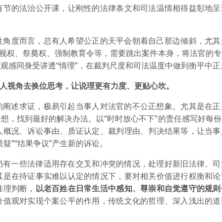
有节的法治公开课，让刚性的法律条文和司法温情相得益彰地呈
性角度而言，总有人希望公正的天平会朝着自己那边倾斜，尤其
探视权、祭奠权、强制教育令等，需要跳出案件本身，将法官的
观感同身受讲透“情理”，在裁判尺度和司法温度中做到衡平中正
事人视角去换位思考，让说理更有力度、更贴心坎。
的阐述求证，极易引起当事人对法官的不公正想象。尤其是在正
想，找到最好的解决办法。以“时时放心不下”的责任感写好每
人概况、诉讼事由、质证认定、裁判理由、判决结果等，让当事
疑”“结果争议”产生新的诉讼。
仍有一些法律适用存在交叉和冲突的情况，处理好新旧法律、司
其是在待证事实难以认定的情况下，要对相关价值进行权衡和论
推理判断，
以老百姓在日常生活中感知、尊崇和自觉遵守的规则
价值观对实现个案公平的作用，传统文化的哲理、深入浅出的道