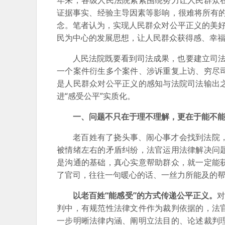
年来，各级人民法院紧紧围绕努力让人民群众
证据事实、经验主导因素等影响，很难将所有的
念。笔者认为，实现人民群众对公平正义的美好
民为中心的发展思想，让人民群众获得感、幸
人民法院既要看到司法成果，也要建立司法
一个案件衍生多个案件、涉诉重复上访、穷尽
是人民群众对公平正义的感知与法院司法输出
进“感受公平”实质化。
一、问题不只在于理不理解，更在于能不能
老百姓有了挠头事、闹心事才会找到法院
被情绪左右的矛盾纠纷，法官运用法律解决问
是沟通的基础，真心实意帮助群众，就一定能
了官司，往往一句暖心的话、一丝力所能及的帮
以老百姓“能感受”的方式传递公平正义。
对
判中，有规范性法律文件作为裁判依据的，法
一步明晰法律内涵、阐明立法目的、论述裁判