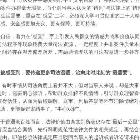
在每一个司法案件中感受到公平正义的目标，严格依法办案，但
案件办得毫无瑕疵，而个别当事人认为的“错判”与法律上的“错
生活需要，重点在“感受”二字，必须深入学习贯彻党的二十大
福感、安全感更加充实、更有保障、更可持续。
自信，着力在“感受”二字上引发人民群众的情感共鸣和价值认
司法程序等现象耗费大量司法资源，一定程度上并非案件质量本
之间还存在温差偏差落差，需融通情理法的司法智慧进一步补齐
被感受到，要传递更多司法温暖，治愈此时此刻的“最需要”。
，有时事情从司法角度上看并不大，但对当事人来说，却是大事
题时，需要耐心倾听，帮助群众排解不良情绪，引导群众理智看
获得信任，从而为后续调解、庭审、判后答疑等环节消除情绪对
助，更能促进案结事了、“事心双解”。
于普通老百姓而言，法律价值由条文到所获仍存在“最后一公里
官应当结合案情，先行释明规范性法律文件的相关规定，再结合
理由。即使按照法律规定应当驳回当事人的起诉或者诉讼请求的