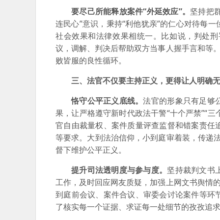
要尽己所能释放案件“外延效应”。
坚持把
连民心”意识，秉持“利他犹亲”的仁心对待每
社会效果和法律效果相统一。比如说，判处刑
议，调解、判决后帮助双方当事人握手言和等。
败皆服的良性循环。
三、法官不仅要主持正义，更得让人明确
恪守公平正义底线。
法官的形象只有足够
果，让严格遵守新时代政法干警“十个严禁”“三
官自由裁量权、案件质量评查监督和错案责任
等要求。大到法治信仰，小到庭审着装，传递法
督下维护公平正义。
提升司法透明度与参与度。
坚持裁判文书
工作，及时回应网友质疑，加强上网文书舆情的
到庭前会议、案件合议、审委会讨论案件等环
了核实每一个证据、求证每一处细节的孜孜追