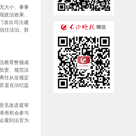
件无大小、事事
实现政治效果、
门发出司法建
人信任法治、胜
。
伍教育整顿成
身负责、规范法
离任从业规定
法官是在法纪监
意见改进庭审
代表有机会参与
众看到法官为