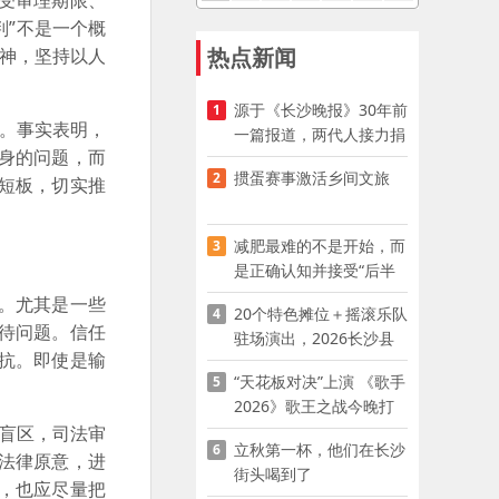
受审理期限、
判”不是一个概
热点新闻
精神，坚持以人
源于《长沙晚报》30年前
1
同。事实表明，
一篇报道，两代人接力捐
身的问题，而
资助学
掼蛋赛事激活乡间文旅
2
短板，切实推
减肥最难的不是开始，而
3
是正确认知并接受“后半
程”
。尤其是一些
20个特色摊位＋摇滚乐队
4
待问题。信任
驻场演出，2026长沙县
抗。即使是输
夜市嘉年华启幕
“天花板对决”上演 《歌手
5
2026》歌王之战今晚打
响
”盲区，司法审
立秋第一杯，他们在长沙
6
法律原意，进
街头喝到了
，也应尽量把