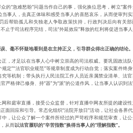
群众的“急难愁盼”问题当作自己的事，强化换位思考，树立“案
一位当事人，去真正体味和感受当事人的喜怒哀乐，从而使审判
罚后帮助孤儿和失独老人争取政策扶持，行政判决后向有关部
不止于司法程序完结，司法“外延效应”释放的红利将促进当事
无误、毫不怀疑地看到是在主持正义，引导群众得出正确的结论
公正，才足以在当事人心中树立崇高的司法权威。要巩固政法队
个规定”“法官职业规范”等规章制度成为行动自觉；落实案件终
追究等机制；带头执行人民法院工作人员近亲属禁业清单、法官
官严格律己修身、持“器”为“派”的公道作风，让当事人认识到
上网和庭审直播，接受公众监督，针对直播中网友所提的建设性
正面回应和引导。常态化组织“法院开放日”活动，让社会各界
节中，让公众了解一个案件所经过的严苛程序和规范审查，让公
求，从而
以法官履职的“辛苦指数”换得当事人的“理解指数”。