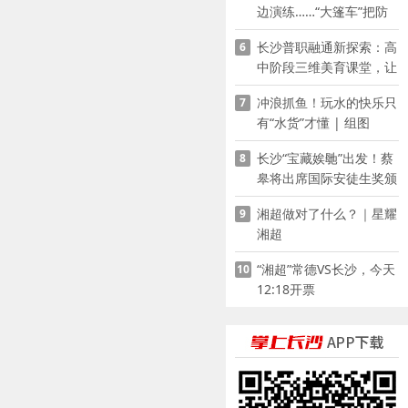
边演练……“大篷车”把防
溺水课堂搬到乡村青少年
长沙普职融通新探索：高
6
家门口
中阶段三维美育课堂，让
少年向美而生
冲浪抓鱼！玩水的快乐只
7
有“水货”才懂 | 组图
长沙“宝藏娭毑”出发！蔡
8
皋将出席国际安徒生奖颁
奖典礼并领奖
湘超做对了什么？｜星耀
9
湘超
“湘超”常德VS长沙，今天
10
12:18开票