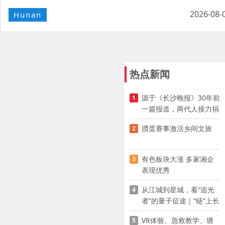
2026-08-
Hunan
热点新闻
源于《长沙晚报》30年前
1
一篇报道，两代人接力捐
资助学
掼蛋赛事激活乡间文旅
2
有色板块大涨 多家湘企
3
表现优秀
从江城到星城，看“追光
4
者”的量子征途｜“链”上长
沙 “才”够硬核
VR体验、急救教学、塘
5