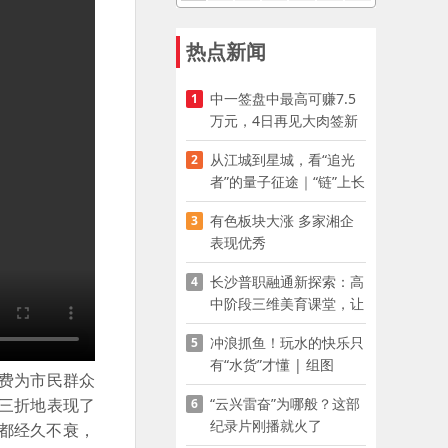
热点新闻
中一签盘中最高可赚7.5
1
万元，4日再见大肉签新
股
从江城到星城，看“追光
2
者”的量子征途｜“链”上长
沙 “才”够硬核
有色板块大涨 多家湘企
3
表现优秀
长沙普职融通新探索：高
4
中阶段三维美育课堂，让
少年向美而生
冲浪抓鱼！玩水的快乐只
5
有“水货”才懂 | 组图
免费为市民群众
“云兴雷奋”为哪般？这部
波三折地表现了
6
纪录片刚播就火了
都经久不衰，