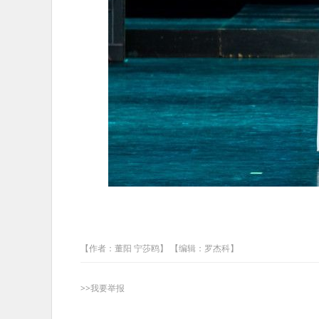
【作者：董阳 宁莎鸥】 【编辑：罗杰科】
>>我要举报