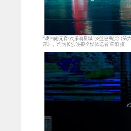
“戏曲闹元宵·欢乐满星城”公益惠民演出
琬》。均为长沙晚报全媒体记者 董阳 摄