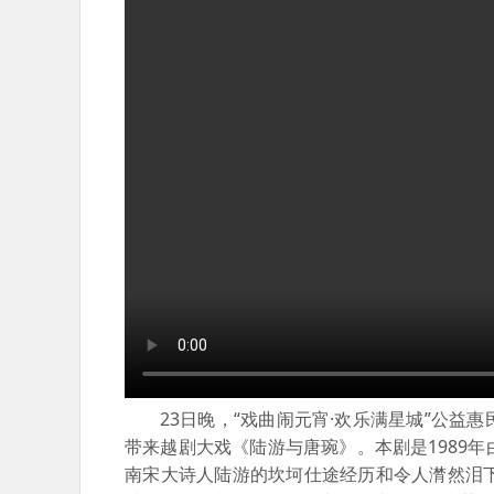
23日晚，“戏曲闹元宵·欢乐满星城”公
带来越剧大戏《陆游与唐琬》。本剧是1989
南宋大诗人陆游的坎坷仕途经历和令人潸然泪