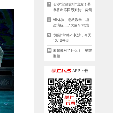
长沙“宝藏娭毑”出发！蔡
7
皋将出席国际安徒生奖颁
奖典礼并领奖
VR体验、急救教学、塘
8
边演练……“大篷车”把防
溺水课堂搬到乡村青少年
“湘超”常德VS长沙，今天
9
家门口
12:18开票
湘超做对了什么？｜星耀
10
湘超