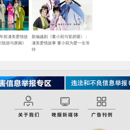
0年前凄美爱情故
新编越剧《董小宛与冒辟疆》：
《陆游与唐琬》
凄美爱情故事 董小宛为爱一生等
待