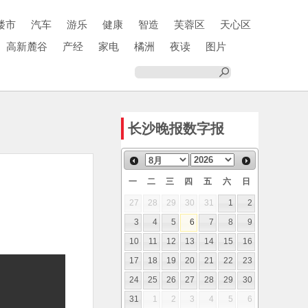
楼市
汽车
游乐
健康
智造
芙蓉区
天心区
高新麓谷
产经
家电
橘洲
夜读
图片
长沙晚报数字报
一
二
三
四
五
六
日
27
28
29
30
31
1
2
3
4
5
6
7
8
9
10
11
12
13
14
15
16
17
18
19
20
21
22
23
24
25
26
27
28
29
30
31
1
2
3
4
5
6