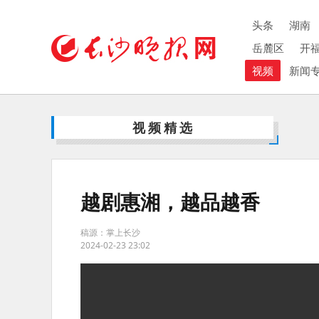
头条
湖南
岳麓区
开
视频
新闻
视频精选
越剧惠湘，越品越香
稿源：掌上长沙
2024-02-23 23:02