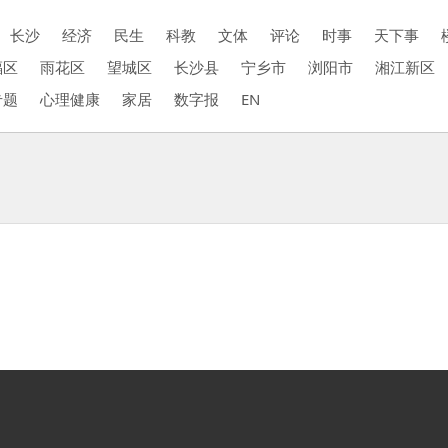
长沙
经济
民生
科教
文体
评论
时事
天下事
福区
雨花区
望城区
长沙县
宁乡市
浏阳市
湘江新区
专题
心理健康
家居
数字报
EN