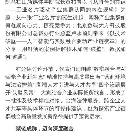
院马栏山新媒体学院院长黄柏青以《从符号到共识
——工业名片驱动产业集群认同的内在逻辑》为
题，从一张“工业名片”的诞生讲起，阐释产业集群如
何凝聚向心力、擦亮竞争力；北京数码大方科技股
份有限公司总裁办行业总监卢永前则带来《以技术
破壁——人工智能与实数融合驱动产业链变革》的
分享，用鲜活的案例拆解技术如何“破壁”、数据如
何“跑通”。
在分组讨论环节，代表们则围绕“数实融合与AI
赋能产业新生态”“精准扶持与高质量出海”“营商环境
与法治护航”“高端人才引进与人才共享”四个议题展
开“头脑风暴”。大家结合产业实际畅所欲言，形成了
一批涉及技术标准对接、出海法律服务、跨企业人
才共享等具体环节的可操作建议，也为探索产业链
群融合高质量发展新路径提供了宝贵启示。
聚链成群，迈向深度融合