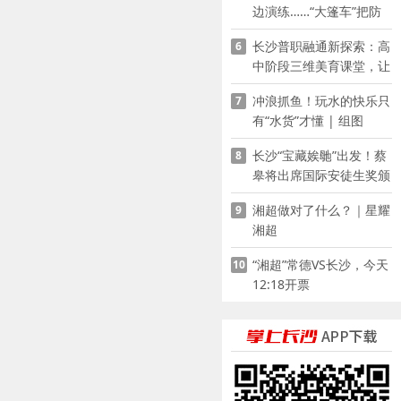
边演练……“大篷车”把防
溺水课堂搬到乡村青少年
长沙普职融通新探索：高
6
家门口
中阶段三维美育课堂，让
少年向美而生
冲浪抓鱼！玩水的快乐只
7
有“水货”才懂 | 组图
长沙“宝藏娭毑”出发！蔡
8
皋将出席国际安徒生奖颁
奖典礼并领奖
湘超做对了什么？｜星耀
9
湘超
“湘超”常德VS长沙，今天
10
12:18开票