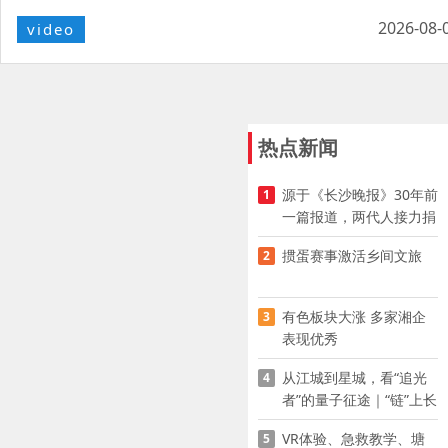
2026-08-
video
热点新闻
源于《长沙晚报》30年前
1
一篇报道，两代人接力捐
资助学
掼蛋赛事激活乡间文旅
2
有色板块大涨 多家湘企
3
表现优秀
从江城到星城，看“追光
4
者”的量子征途｜“链”上长
沙 “才”够硬核
VR体验、急救教学、塘
5